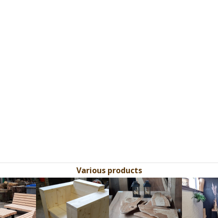
Various products
Use
the
left
and