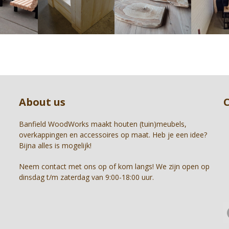
right
arrow
keys
to
access
the
carousel
Press
navigation
escape
buttons
to
About us
go
to
the
Banfield WoodWorks maakt houten (tuin)meubels,
first
overkappingen en accessoires op maat. Heb je een idee?
slide
Bijna alles is mogelijk!
Neem contact met ons op of kom langs! We zijn open op
dinsdag t/m zaterdag van 9:00-18:00 uur.