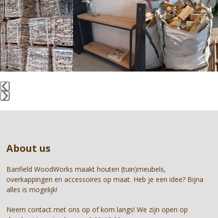
Use
the
left
and
right
arrow
keys
to
access
the
Press
carousel
escape
navigation
to
buttons
go
About us
to
the
first
Banfield WoodWorks maakt houten (tuin)meubels,
slide
overkappingen en accessoires op maat. Heb je een idee? Bijna
alles is mogelijk!
Neem contact met ons op of kom langs! We zijn open op