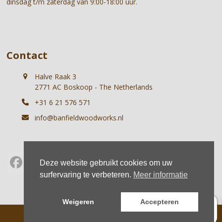
dinsdag t/m zaterdag van 9:00-18:00 uur.
Contact
Halve Raak 3
2771 AC Boskoop - The Netherlands
+31 6 21 576 571
info@banfieldwoodworks.nl
Deze website gebruikt cookies om uw
Facebook
Instagram
Whatsapp
surfervaring te verbeteren.
Meer informatie
0
Weigeren
Accepteren
© Banfield Woodworks |
Terms
|
Privacy