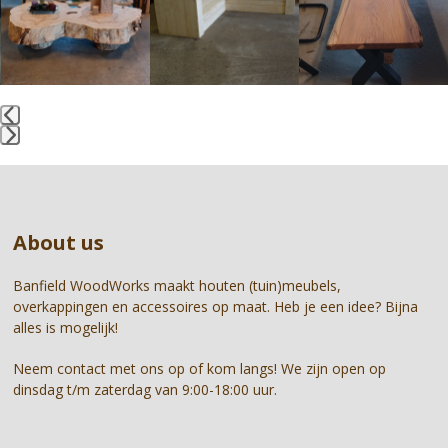
and
right
arrow
keys
to
access
the
Press
carousel
escape
navigation
to
buttons
go
About us
to
the
first
Banfield WoodWorks maakt houten (tuin)meubels,
slide
overkappingen en accessoires op maat. Heb je een idee? Bijna
alles is mogelijk!
Neem contact met ons op of kom langs! We zijn open op
dinsdag t/m zaterdag van 9:00-18:00 uur.