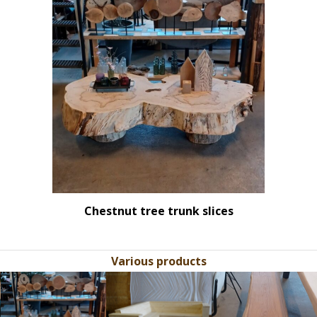
Chestnut tree trunk slices
Various products
Use
the
left