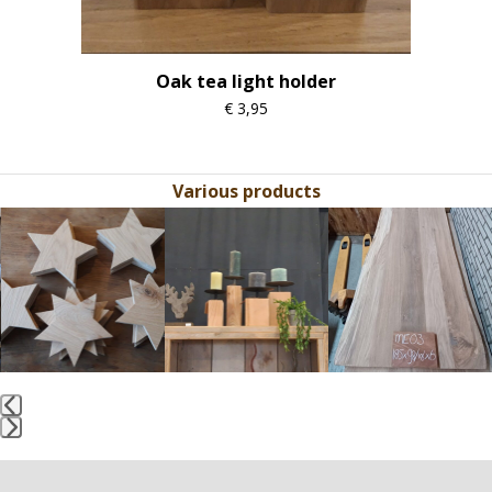
Oak tea light holder
€
3,95
Various products
Use
the
left
and
right
arrow
keys
to
access
the
Press
carousel
escape
navigation