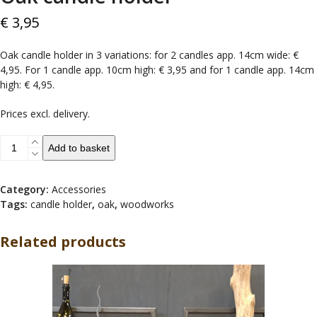
€
3,95
Oak candle holder in 3 variations: for 2 candles app. 14cm wide: €
4,95. For 1 candle app. 10cm high: € 3,95 and for 1 candle app. 14cm
high: € 4,95.
Prices excl. delivery.
Oak
Add to basket
candle
holder
quantity
Category:
Accessories
Tags:
candle holder
,
oak
,
woodworks
Related products