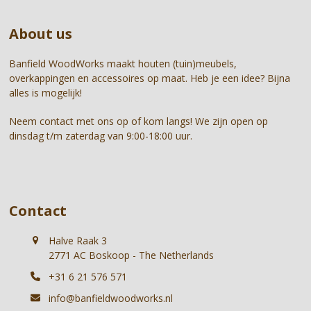
to
buttons
go
About us
to
the
first
Banfield WoodWorks maakt houten (tuin)meubels,
slide
overkappingen en accessoires op maat. Heb je een idee? Bijna
alles is mogelijk!
Neem contact met ons op of kom langs! We zijn open op
dinsdag t/m zaterdag van 9:00-18:00 uur.
Contact
Halve Raak 3
2771 AC Boskoop - The Netherlands
+31 6 21 576 571
info@banfieldwoodworks.nl