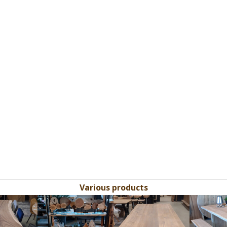
Various products
Use
the
left