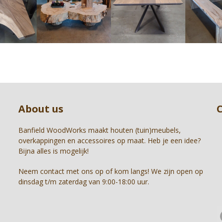
and
right
arrow
keys
to
access
the
carousel
Press
navigation
escape
buttons
to
About us
go
to
the
Banfield WoodWorks maakt houten (tuin)meubels,
first
overkappingen en accessoires op maat. Heb je een idee?
slide
Bijna alles is mogelijk!
Neem contact met ons op of kom langs! We zijn open op
dinsdag t/m zaterdag van 9:00-18:00 uur.