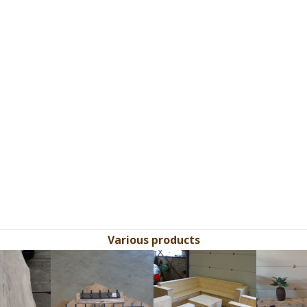
Various products
Use
the
left
and