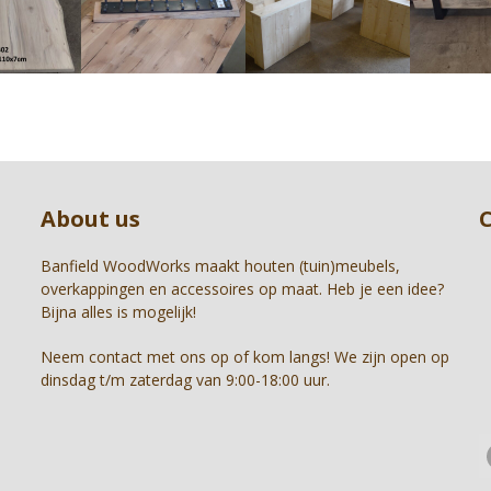
right
arrow
keys
to
access
the
carousel
Press
navigation
escape
buttons
to
About us
go
to
the
Banfield WoodWorks maakt houten (tuin)meubels,
first
overkappingen en accessoires op maat. Heb je een idee?
slide
Bijna alles is mogelijk!
Neem contact met ons op of kom langs! We zijn open op
dinsdag t/m zaterdag van 9:00-18:00 uur.