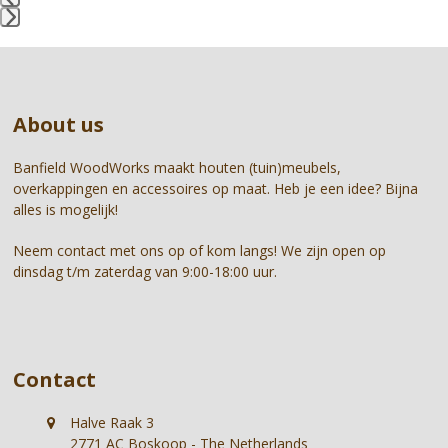
the
Press
carousel
escape
navigation
to
buttons
go
About us
to
the
first
Banfield WoodWorks maakt houten (tuin)meubels,
slide
overkappingen en accessoires op maat. Heb je een idee? Bijna
alles is mogelijk!
Neem contact met ons op of kom langs! We zijn open op
dinsdag t/m zaterdag van 9:00-18:00 uur.
Contact
Halve Raak 3
2771 AC Boskoop - The Netherlands