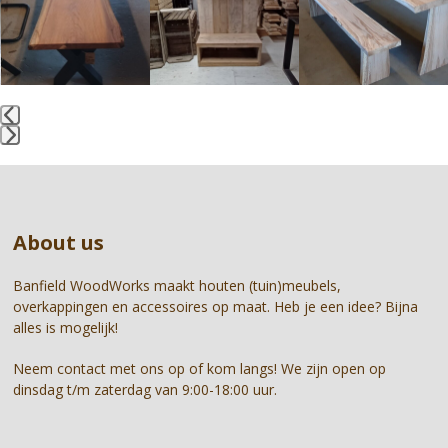
and
right
arrow
keys
to
access
the
Press
carousel
escape
navigation
to
buttons
go
About us
to
the
first
Banfield WoodWorks maakt houten (tuin)meubels,
slide
overkappingen en accessoires op maat. Heb je een idee? Bijna
alles is mogelijk!
Neem contact met ons op of kom langs! We zijn open op
dinsdag t/m zaterdag van 9:00-18:00 uur.