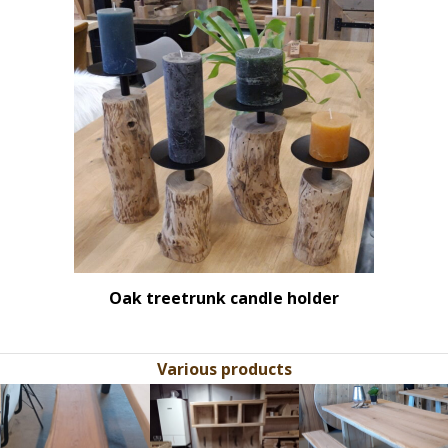
Oak treetrunk candle holder
Various products
Use
the
left