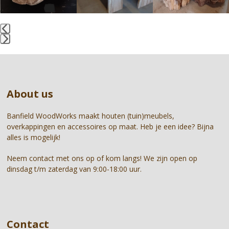
keys
to
access
the
Press
carousel
escape
navigation
to
buttons
go
About us
to
the
first
Banfield WoodWorks maakt houten (tuin)meubels,
slide
overkappingen en accessoires op maat. Heb je een idee? Bijna
alles is mogelijk!
Neem contact met ons op of kom langs! We zijn open op
dinsdag t/m zaterdag van 9:00-18:00 uur.
Contact