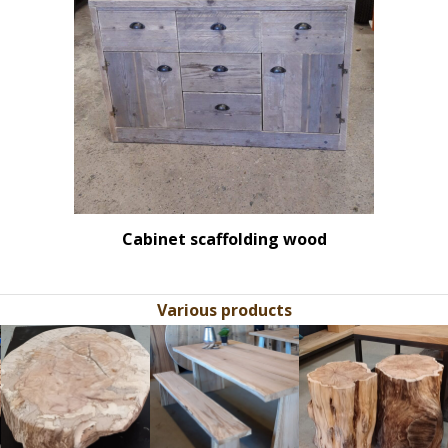
Cabinet scaffolding wood
Various products
Use
the
left
and
right
arrow