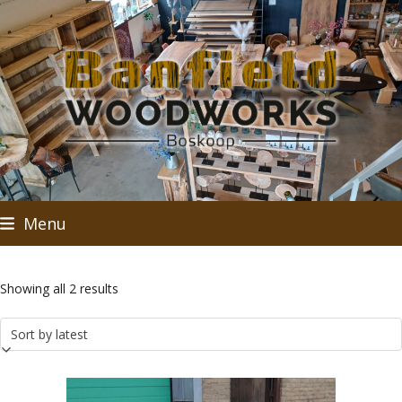
Skip
to
content
Menu
Sorted
Showing all 2 results
by
latest