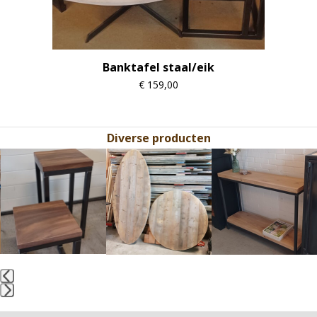
Banktafel staal/eik
€
159,00
Diverse producten
Use
the
left
and
right
arrow
keys
to
access
the
Press
carousel