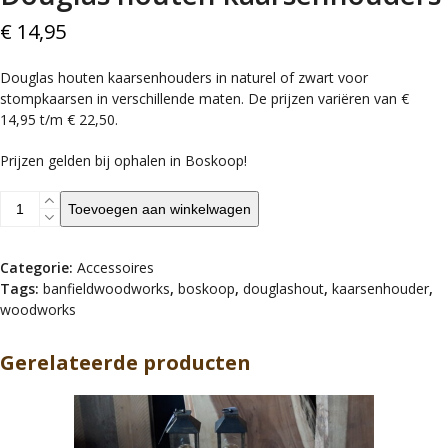
€
14,95
Douglas houten kaarsenhouders in naturel of zwart voor
stompkaarsen in verschillende maten. De prijzen variëren van €
14,95 t/m € 22,50.
Prijzen gelden bij ophalen in Boskoop!
Douglas
Toevoegen aan winkelwagen
houten
kaarsenhouders
aantal
Categorie:
Accessoires
Tags:
banfieldwoodworks
,
boskoop
,
douglashout
,
kaarsenhouder
,
woodworks
Gerelateerde producten