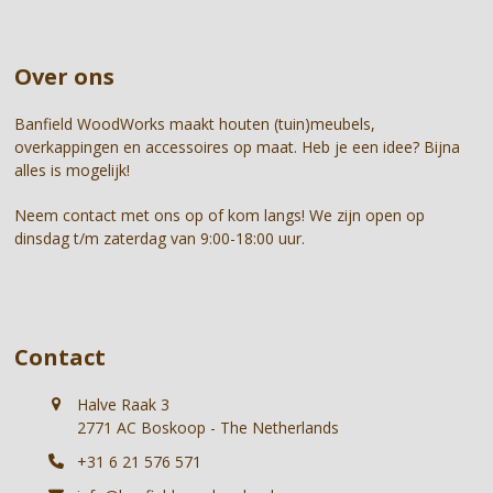
escape
navigation
to
buttons
go
Over ons
to
the
first
Banfield WoodWorks maakt houten (tuin)meubels,
slide
overkappingen en accessoires op maat. Heb je een idee? Bijna
alles is mogelijk!
Neem contact met ons op of kom langs! We zijn open op
dinsdag t/m zaterdag van 9:00-18:00 uur.
Contact
Halve Raak 3
2771 AC Boskoop - The Netherlands
+31 6 21 576 571