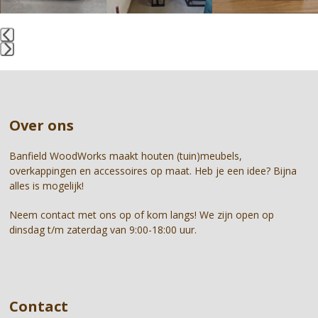
keys
to
access
the
Press
carousel
escape
navigation
to
buttons
go
Over ons
to
the
first
Banfield WoodWorks maakt houten (tuin)meubels,
slide
overkappingen en accessoires op maat. Heb je een idee? Bijna
alles is mogelijk!
Neem contact met ons op of kom langs! We zijn open op
dinsdag t/m zaterdag van 9:00-18:00 uur.
Contact