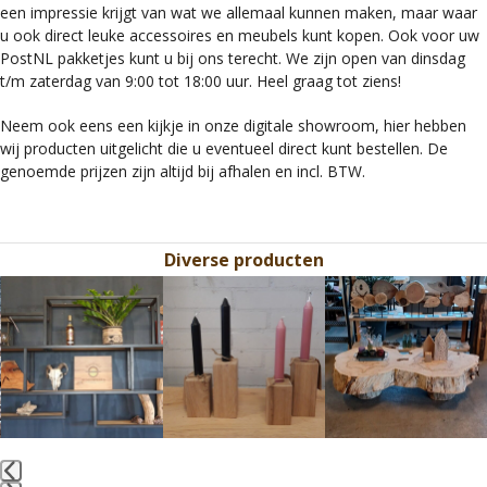
een impressie krijgt van wat we allemaal kunnen maken, maar waar
u ook direct leuke accessoires en meubels kunt kopen. Ook voor uw
PostNL pakketjes kunt u bij ons terecht. We zijn open van dinsdag
t/m zaterdag van 9:00 tot 18:00 uur. Heel graag tot ziens!
Neem ook eens een kijkje in onze digitale showroom, hier hebben
wij producten uitgelicht die u eventueel direct kunt bestellen. De
genoemde prijzen zijn altijd bij afhalen en incl. BTW.
Diverse producten
Use
the
left
and
right
arrow
keys
to
access