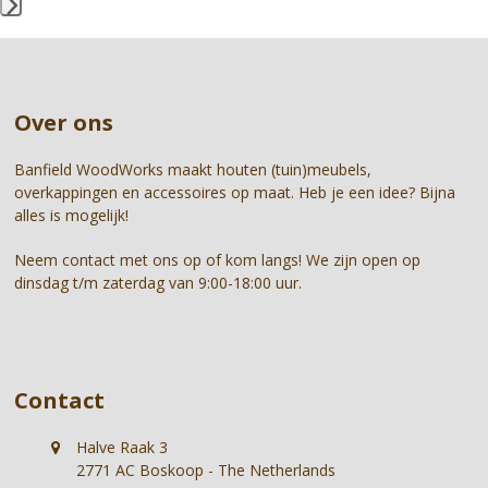
the
Press
carousel
escape
navigation
to
buttons
go
Over ons
to
the
first
Banfield WoodWorks maakt houten (tuin)meubels,
slide
overkappingen en accessoires op maat. Heb je een idee? Bijna
alles is mogelijk!
Neem contact met ons op of kom langs! We zijn open op
dinsdag t/m zaterdag van 9:00-18:00 uur.
Contact
Halve Raak 3
2771 AC Boskoop - The Netherlands