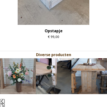
Opstapje
€
99,00
Diverse producten
Use
the
left
and
right
arrow
keys
to
access
the