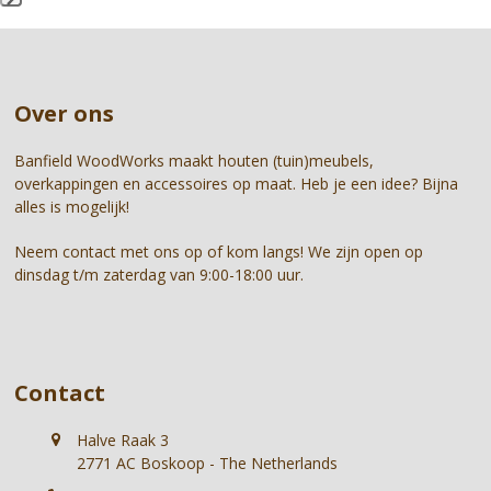
Press
carousel
escape
navigation
to
buttons
go
Over ons
to
the
first
Banfield WoodWorks maakt houten (tuin)meubels,
slide
overkappingen en accessoires op maat. Heb je een idee? Bijna
alles is mogelijk!
Neem contact met ons op of kom langs! We zijn open op
dinsdag t/m zaterdag van 9:00-18:00 uur.
Contact
Halve Raak 3
2771 AC Boskoop - The Netherlands