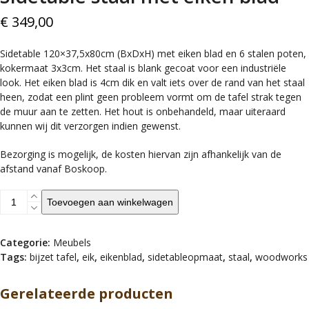
€
349,00
Sidetable 120×37,5x80cm (BxDxH) met eiken blad en 6 stalen poten,
kokermaat 3x3cm. Het staal is blank gecoat voor een industriële
look. Het eiken blad is 4cm dik en valt iets over de rand van het staal
heen, zodat een plint geen probleem vormt om de tafel strak tegen
de muur aan te zetten. Het hout is onbehandeld, maar uiteraard
kunnen wij dit verzorgen indien gewenst.
Bezorging is mogelijk, de kosten hiervan zijn afhankelijk van de
afstand vanaf Boskoop.
Sidetable
Toevoegen aan winkelwagen
staal
met
eiken
Categorie:
Meubels
blad
Tags:
bijzet tafel
,
eik
,
eikenblad
,
sidetableopmaat
,
staal
,
woodworks
aantal
Gerelateerde producten