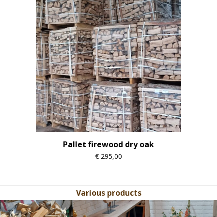
Pallet firewood dry oak
€
295,00
Various products
Use
the