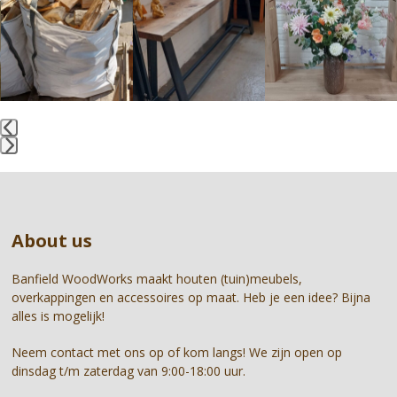
left
and
right
arrow
keys
to
access
the
Press
carousel
escape
navigation
to
buttons
go
About us
to
the
first
Banfield WoodWorks maakt houten (tuin)meubels,
slide
overkappingen en accessoires op maat. Heb je een idee? Bijna
alles is mogelijk!
Neem contact met ons op of kom langs! We zijn open op
dinsdag t/m zaterdag van 9:00-18:00 uur.