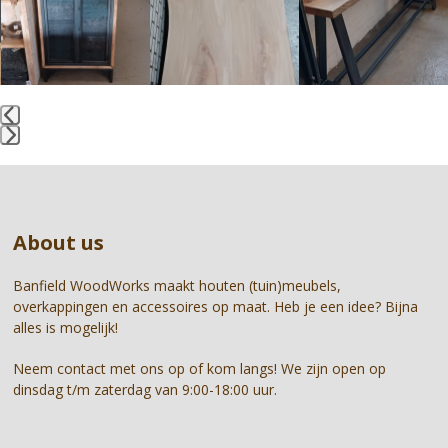
and
right
arrow
keys
to
access
the
Press
carousel
escape
navigation
to
buttons
go
About us
to
the
first
Banfield WoodWorks maakt houten (tuin)meubels,
slide
overkappingen en accessoires op maat. Heb je een idee? Bijna
alles is mogelijk!
Neem contact met ons op of kom langs! We zijn open op
dinsdag t/m zaterdag van 9:00-18:00 uur.