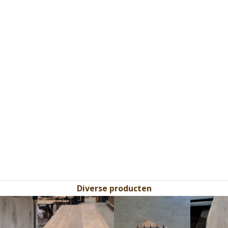
Diverse producten
Use
the
left