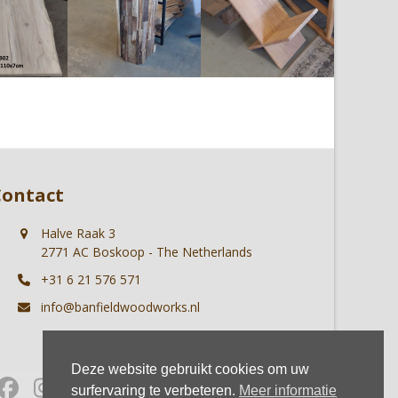
Contact
Halve Raak 3
2771 AC Boskoop - The Netherlands
+31 6 21 576 571
info@banfieldwoodworks.nl
Deze website gebruikt cookies om uw
Facebook
Instagram
Whatsapp
surfervaring te verbeteren.
Meer informatie