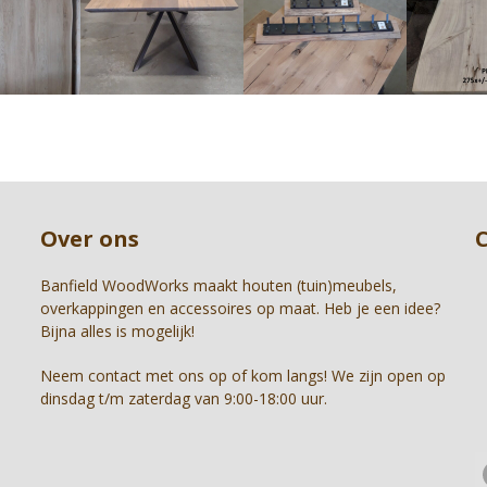
and
right
arrow
keys
to
access
the
carousel
Press
navigation
escape
buttons
to
Over ons
go
to
the
Banfield WoodWorks maakt houten (tuin)meubels,
first
overkappingen en accessoires op maat. Heb je een idee?
slide
Bijna alles is mogelijk!
Neem contact met ons op of kom langs! We zijn open op
dinsdag t/m zaterdag van 9:00-18:00 uur.