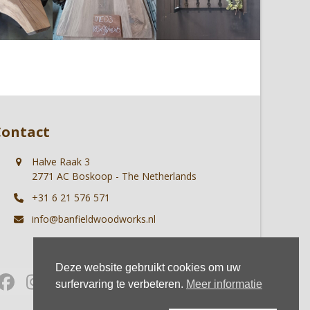
Contact
Halve Raak 3
2771 AC Boskoop - The Netherlands
+31 6 21 576 571
info@banfieldwoodworks.nl
Deze website gebruikt cookies om uw
Facebook
Instagram
Whatsapp
surfervaring te verbeteren.
Meer informatie