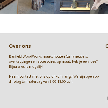
right
arrow
keys
to
access
the
carousel
Press
navigation
escape
buttons
to
Over ons
go
to
the
Banfield WoodWorks maakt houten (tuin)meubels,
first
overkappingen en accessoires op maat. Heb je een idee?
slide
Bijna alles is mogelijk!
Neem contact met ons op of kom langs! We zijn open op
dinsdag t/m zaterdag van 9:00-18:00 uur.