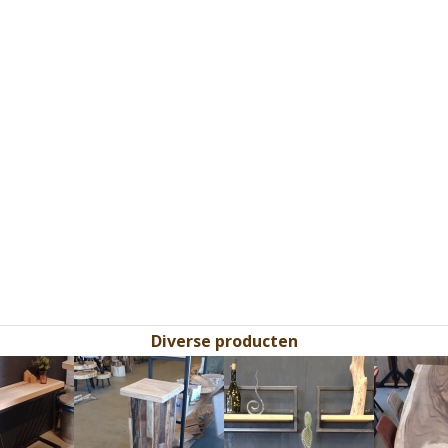
Diverse producten
Use
the
left
and