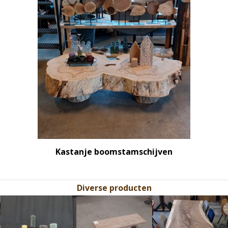
Kastanje boomstamschijven
Diverse producten
Use
the
left