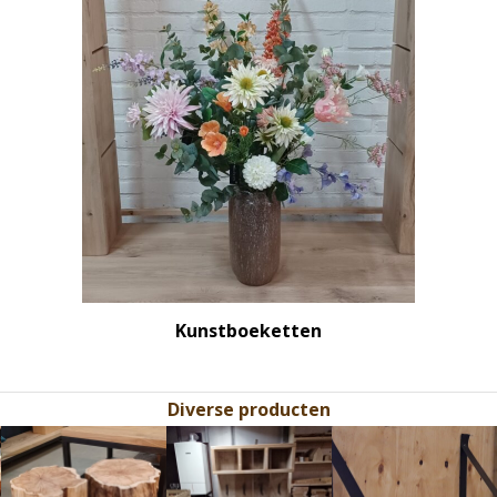
Kunstboeketten
Diverse producten
Use
the
left