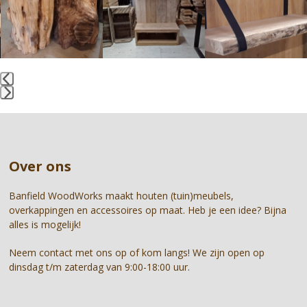
and
right
arrow
keys
to
access
the
Press
carousel
escape
navigation
to
buttons
go
Over ons
to
the
first
Banfield WoodWorks maakt houten (tuin)meubels,
slide
overkappingen en accessoires op maat. Heb je een idee? Bijna
alles is mogelijk!
Neem contact met ons op of kom langs! We zijn open op
dinsdag t/m zaterdag van 9:00-18:00 uur.