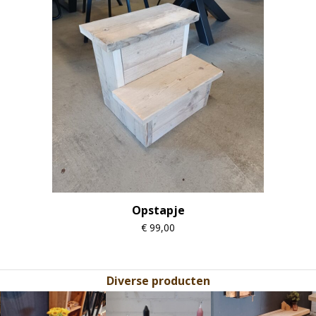
Opstapje
€
99,00
Diverse producten
Use
the