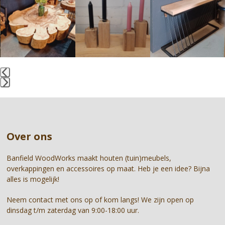
left
and
right
arrow
keys
to
access
the
Press
carousel
escape
navigation
to
buttons
go
Over ons
to
the
first
Banfield WoodWorks maakt houten (tuin)meubels,
slide
overkappingen en accessoires op maat. Heb je een idee? Bijna
alles is mogelijk!
Neem contact met ons op of kom langs! We zijn open op
dinsdag t/m zaterdag van 9:00-18:00 uur.