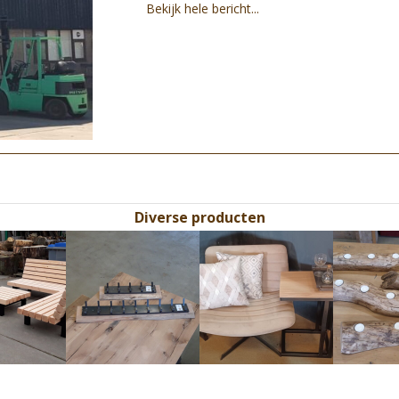
Bekijk hele bericht...
Diverse producten
Use
the
left
and
right
arrow
keys
to
access