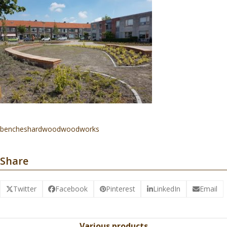
benches
hardwood
woodworks
Share
Twitter
Facebook
Pinterest
LinkedIn
Email
Various products