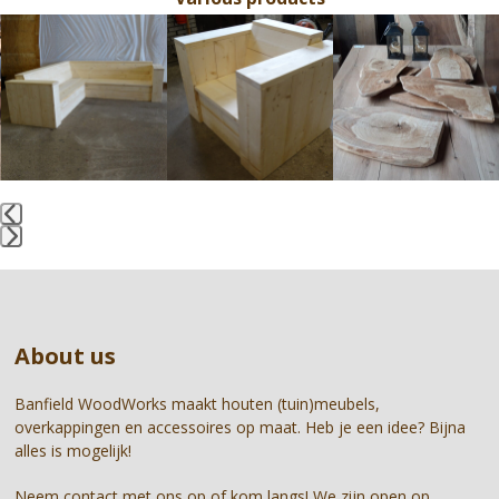
Use
the
left
and
right
arrow
keys
to
access
the
Press
carousel
escape
navigation
to
buttons
go
About us
to
the
first
Banfield WoodWorks maakt houten (tuin)meubels,
slide
overkappingen en accessoires op maat. Heb je een idee? Bijna
alles is mogelijk!
Neem contact met ons op of kom langs! We zijn open op