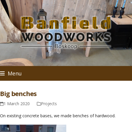
Skip
to
content
Menu
Big benches
1 March 2020
Projects
On existing concrete bases, we made benches of hardwood.