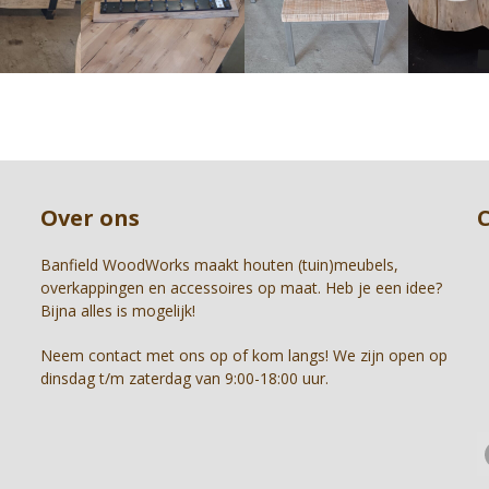
right
arrow
keys
to
access
the
carousel
Press
navigation
escape
buttons
to
Over ons
go
to
the
Banfield WoodWorks maakt houten (tuin)meubels,
first
overkappingen en accessoires op maat. Heb je een idee?
slide
Bijna alles is mogelijk!
Neem contact met ons op of kom langs! We zijn open op
dinsdag t/m zaterdag van 9:00-18:00 uur.