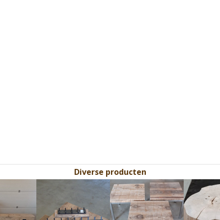
Diverse producten
Use
the
left
and