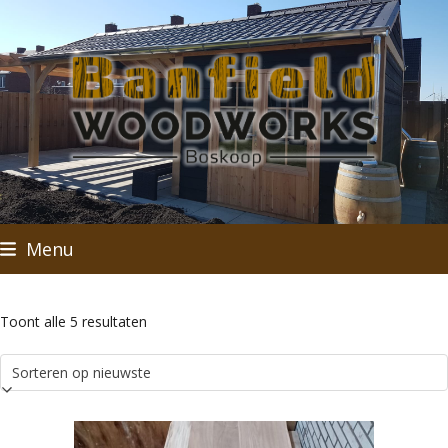
Skip
to
content
Menu
Gesorteerd
Toont alle 5 resultaten
op
nieuwste