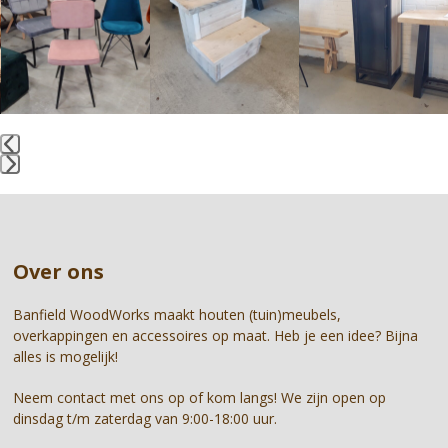
left
and
right
arrow
keys
to
access
the
Press
carousel
escape
navigation
to
buttons
go
Over ons
to
the
first
Banfield WoodWorks maakt houten (tuin)meubels,
slide
overkappingen en accessoires op maat. Heb je een idee? Bijna
alles is mogelijk!
Neem contact met ons op of kom langs! We zijn open op
dinsdag t/m zaterdag van 9:00-18:00 uur.