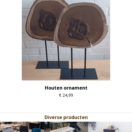
Houten ornament
€
24,99
Diverse producten
Use
the