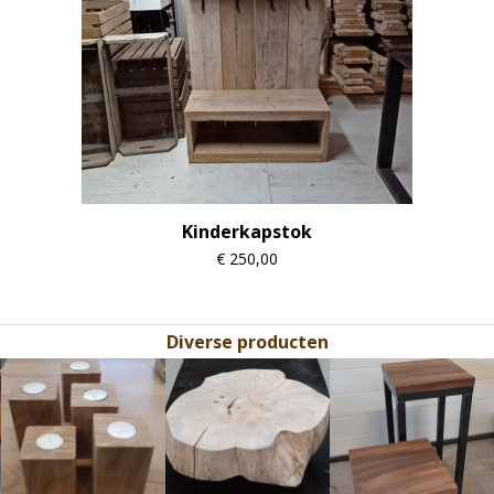
Kinderkapstok
€
250,00
Diverse producten
Use
the
left
and
right
arrow