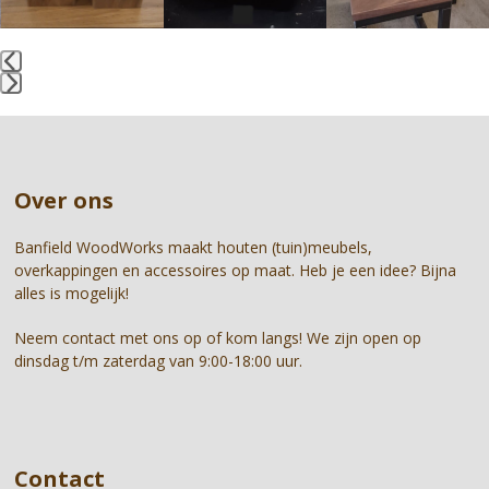
keys
to
access
the
Press
carousel
escape
navigation
to
buttons
go
Over ons
to
the
first
Banfield WoodWorks maakt houten (tuin)meubels,
slide
overkappingen en accessoires op maat. Heb je een idee? Bijna
alles is mogelijk!
Neem contact met ons op of kom langs! We zijn open op
dinsdag t/m zaterdag van 9:00-18:00 uur.
Contact