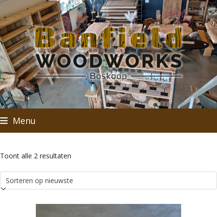
Skip
to
content
Menu
Gesorteerd
Toont alle 2 resultaten
op
nieuwste