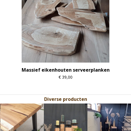
Massief eikenhouten serveerplanken
€
39,00
Diverse producten
Use
the
left
and
right