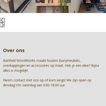
arrow
keys
to
access
the
Press
carousel
escape
navigation
to
buttons
go
Over ons
to
the
first
Banfield WoodWorks maakt houten (tuin)meubels,
slide
overkappingen en accessoires op maat. Heb je een idee? Bijna
alles is mogelijk!
Neem contact met ons op of kom langs! We zijn open op
dinsdag t/m zaterdag van 9:00-18:00 uur.