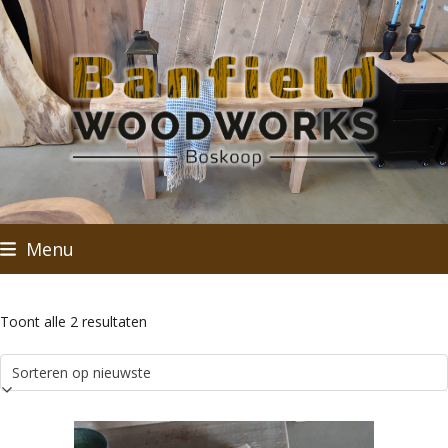
Skip
to
content
Menu
Gesorteerd
Toont alle 2 resultaten
op
nieuwste