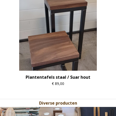
Plantentafels staal / Suar hout
€
89,00
Diverse producten
Use
the