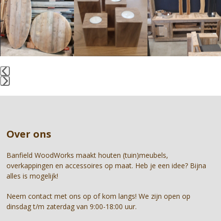
left
and
right
arrow
keys
to
access
the
Press
carousel
escape
navigation
to
buttons
go
Over ons
to
the
first
Banfield WoodWorks maakt houten (tuin)meubels,
slide
overkappingen en accessoires op maat. Heb je een idee? Bijna
alles is mogelijk!
Neem contact met ons op of kom langs! We zijn open op
dinsdag t/m zaterdag van 9:00-18:00 uur.