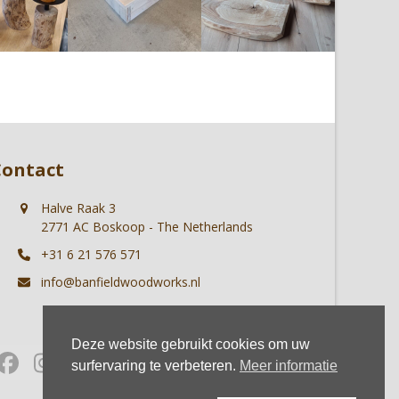
Contact
Halve Raak 3
2771 AC Boskoop - The Netherlands
+31 6 21 576 571
info@banfieldwoodworks.nl
Deze website gebruikt cookies om uw
Facebook
Instagram
Whatsapp
surfervaring te verbeteren.
Meer informatie