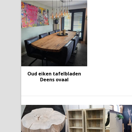
Oud eiken tafelbladen
Deens ovaal