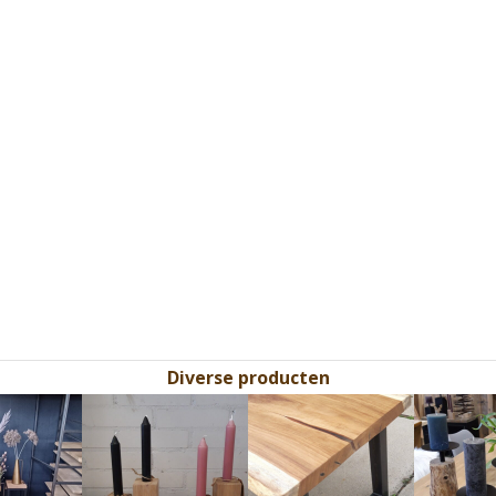
Diverse producten
Use
the
left
and