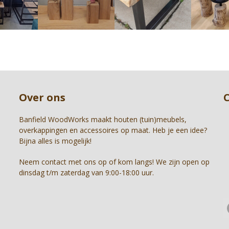
right
arrow
keys
to
access
the
carousel
Press
navigation
escape
buttons
to
Over ons
go
to
the
Banfield WoodWorks maakt houten (tuin)meubels,
first
overkappingen en accessoires op maat. Heb je een idee?
slide
Bijna alles is mogelijk!
Neem contact met ons op of kom langs! We zijn open op
dinsdag t/m zaterdag van 9:00-18:00 uur.