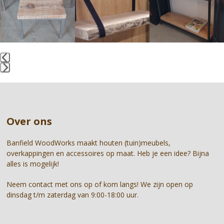
and
right
arrow
keys
to
access
the
Press
carousel
escape
navigation
to
buttons
go
Over ons
to
the
first
Banfield WoodWorks maakt houten (tuin)meubels,
slide
overkappingen en accessoires op maat. Heb je een idee? Bijna
alles is mogelijk!
Neem contact met ons op of kom langs! We zijn open op
dinsdag t/m zaterdag van 9:00-18:00 uur.