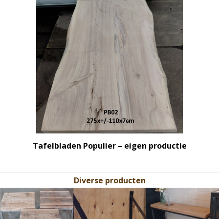
Tafelbladen Populier – eigen productie
Diverse producten
Use
the
left