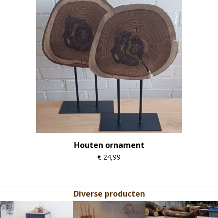
Houten ornament
€
24,99
Diverse producten
Use
the