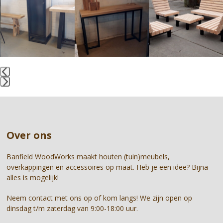
left
and
right
arrow
keys
to
access
the
Press
carousel
escape
navigation
to
buttons
go
Over ons
to
the
first
Banfield WoodWorks maakt houten (tuin)meubels,
slide
overkappingen en accessoires op maat. Heb je een idee? Bijna
alles is mogelijk!
Neem contact met ons op of kom langs! We zijn open op
dinsdag t/m zaterdag van 9:00-18:00 uur.