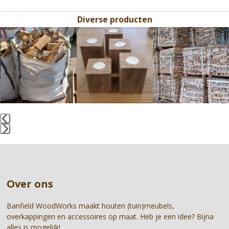
Diverse producten
Use
the
left
and
right
arrow
keys
to
access
the
Press
carousel
escape
navigation
to
buttons
go
Over ons
to
the
first
Banfield WoodWorks maakt houten (tuin)meubels,
slide
overkappingen en accessoires op maat. Heb je een idee? Bijna
alles is mogelijk!