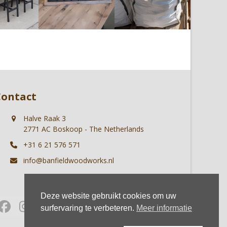
Contact
Halve Raak 3
2771 AC Boskoop - The Netherlands
+31 6 21 576 571
info@banfieldwoodworks.nl
Deze website gebruikt cookies om uw
Facebook
Instagram
Whatsapp
surfervaring te verbeteren.
Meer informatie