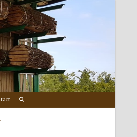
tact
r