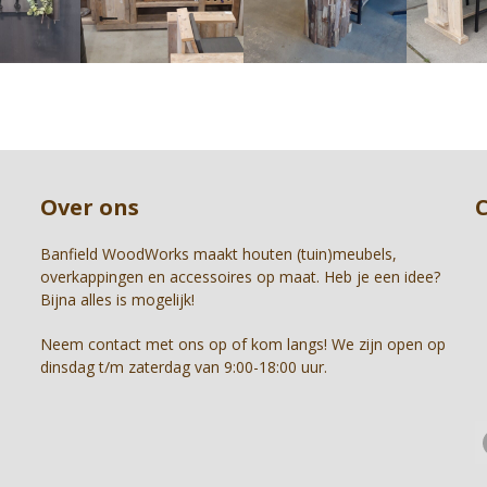
right
arrow
keys
to
access
the
carousel
Press
navigation
escape
buttons
to
Over ons
go
to
the
Banfield WoodWorks maakt houten (tuin)meubels,
first
overkappingen en accessoires op maat. Heb je een idee?
slide
Bijna alles is mogelijk!
Neem contact met ons op of kom langs! We zijn open op
dinsdag t/m zaterdag van 9:00-18:00 uur.