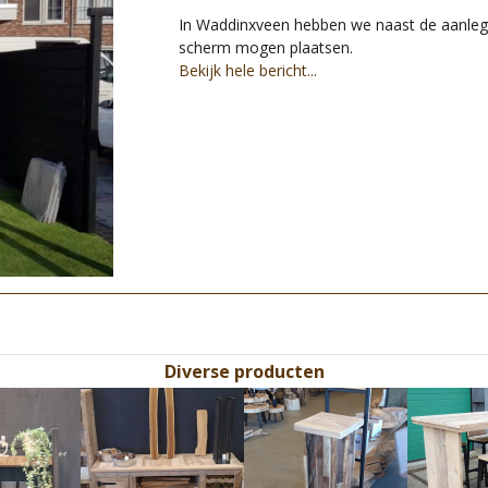
In Waddinxveen hebben we naast de aanleg 
scherm mogen plaatsen.
Bekijk hele bericht...
Diverse producten
Use
the
left
and