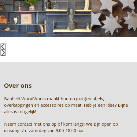
the
left
and
right
arrow
keys
to
access
the
Press
carousel
escape
navigation
to
buttons
go
Over ons
to
the
first
Banfield WoodWorks maakt houten (tuin)meubels,
slide
overkappingen en accessoires op maat. Heb je een idee? Bijna
alles is mogelijk!
Neem contact met ons op of kom langs! We zijn open op
dinsdag t/m zaterdag van 9:00-18:00 uur.