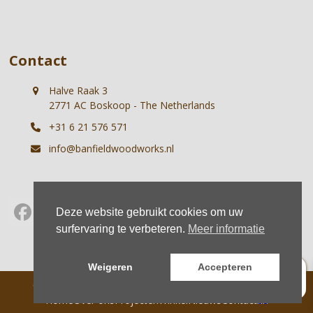
Contact
Halve Raak 3
2771 AC Boskoop - The Netherlands
+31 6 21 576 571
info@banfieldwoodworks.nl
Deze website gebruikt cookies om uw
Facebook
Instagram
Whatsapp
surfervaring te verbeteren.
Meer informatie
0
Weigeren
Accepteren
© Banfield Woodworks |
Voorwaarden
|
Privacybeleid
Home
Over ons
Projecten
Winkel
Nieuws
Contact